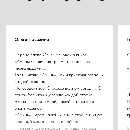
Ольга Посохина
Г
Первые слова Ольги Усковой в книге
О
«Аминь»: «…личная трехмерная исповедь
перед людьми…»
-
Так и читала «Аминь». Так и прислушивалась к
–
каждой странице.
Исповедальное. О самом важном сегодня. О
-
самом больном. Доверяю каждой строке.
Д
Эта книга стала моей, нашей, каждого кто
П
очень ждал ее.
п
«Аминь» - срез нашей жизни в стране и мире
п
в данный момент, здесь и сейчас.
Читая книгу, понимаешь, что пишет человек
В