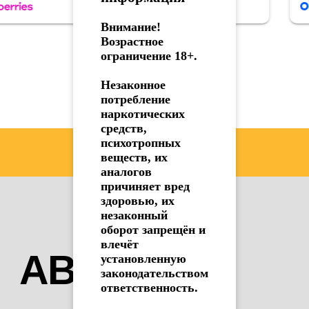
Внимание!
Возрастное
АМИНЬ
ограничение 18+.
Незаконное
потребление
наркотических
средств,
психотропных
Заказать книгу АМИНЬ
веществ, их
аналогов
причиняет вред
здоровью, их
незаконный
оборот запрещён и
влечёт
установленную
законодательством
ответственность.